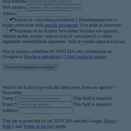
Broj telefona
Web stranica
Adresa
Slažem se s pravilima privatnosti
*
Preuzimanjem ove e-
knjige prihvaćate naša
pravila privatnosti
.
Ovo polje je obavezno.
Pretplatite se na Kontra Newsletter
Nećemo vas spamati,
šaljemo tjedne savjete i trikove koji će vam pomoći u vašim
digitalnim marketinškim naporima. Vaša je e-pošta sigurna kod nas.
Ova je stranica zaštićena reCAPTCHA-om i primjenjuju se
Googleova
Pravila o privatnosti
i
Uvjeti pružanja usluge
.
Preuzmite besplatnu e-knjigu
Want to be in the loop with the latest news from our agency? ·
Newsletter
Name
*
This field is required.
Email
*
This field is required.
Address
This site is protected by reCAPTCHA and the Google
Privacy
Policy
and
Terms of Service
apply.