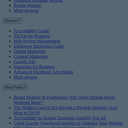
Skladišna logistika Website
Brattia Website
More projects
Ebooks
Accessibility Guide
TikTok for Business
Web Project Management
Influencer Marketing Guide
Digital Marketing
Content Marketing
Google Ads
Instagram for Business
Advanced Facebook Advertising
More ebooks
Blog Posts
Brand Strategy & Positioning: Why Have Brands Never
Mattered More?
The Hidden Cost of Not Having a Flexible Website (And
How to Fix It)
Accessibility In Design: Ensuring Usability For All
Using Google PageSpeed Insights to Optimize Your Website