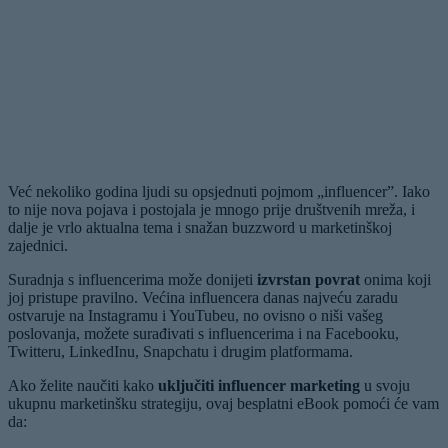
Već nekoliko godina ljudi su opsjednuti pojmom „influencer”. Iako
to nije nova pojava i postojala je mnogo prije društvenih mreža, i
dalje je vrlo аktualna tema i snažan buzzword u marketinškoj
zajednici.
Suradnja s influencerima može donijeti
izvrstan povrat
onima koji
joj pristupe pravilno. Većina influencera danas najveću zaradu
ostvaruje na Instagramu i YouTubeu, no ovisno o niši vašeg
poslovanja, možete surađivati s influencerima i na Facebooku,
Twitteru, LinkedInu, Snapchatu i drugim platformama.
Ako želite naučiti kako
uključiti influencer marketing
u svoju
ukupnu marketinšku strategiju, ovaj besplatni eBook pomoći će vam
da: