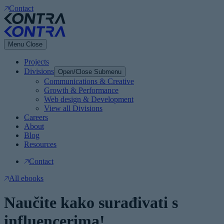
Contact
Menu
Close
Projects
Divisions
Open/Close Submenu
Communications & Creative
Growth & Performance
Web design & Development
View all Divisions
Careers
About
Blog
Resources
Contact
All ebooks
Naučite kako surađivati s
influencerima!