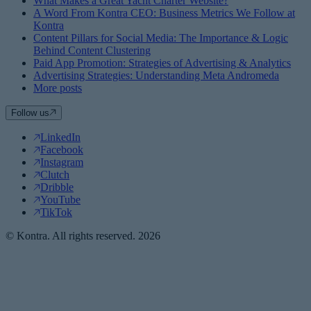
What Makes a Great Yacht Charter Website?
A Word From Kontra CEO: Business Metrics We Follow at
Kontra
Content Pillars for Social Media: The Importance & Logic
Behind Content Clustering
Paid App Promotion: Strategies of Advertising & Analytics
Advertising Strategies: Understanding Meta Andromeda
More posts
Follow us
LinkedIn
Facebook
Instagram
Clutch
Dribble
YouTube
TikTok
© Kontra. All rights reserved. 2026